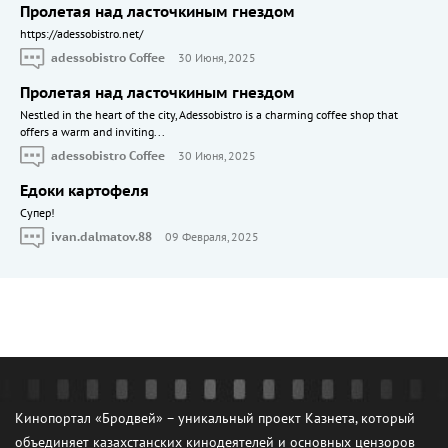
Пролетая над ласточкиным гнездом
https://adessobistro.net/
adessobistro Coffee
30 Июня, 2025
Пролетая над ласточкиным гнездом
Nestled in the heart of the city, Adessobistro is a charming coffee shop that
offers a warm and inviting...
adessobistro Coffee
30 Июня, 2025
Едоки картофеля
Cупер!
ivan.dalmatov.88
09 Февраля, 2025
Кинопортал «Бродвей» – уникальный проект Казнета, который
объединяет казахстанских кинодеятелей и основных цензоров