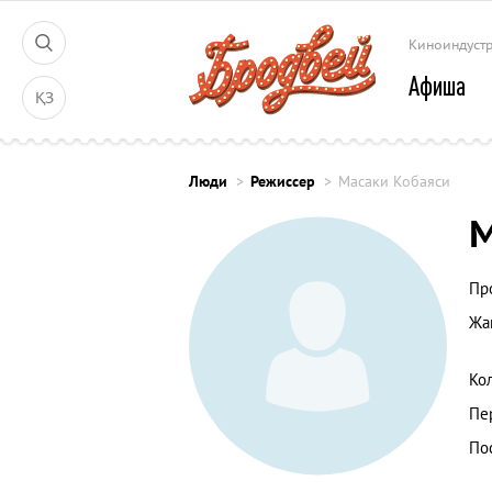
Киноиндуст
Афиша
ҚЗ
Люди
Режиссер
Масаки Кобаяси
М
Пр
Жа
Ко
Пе
По