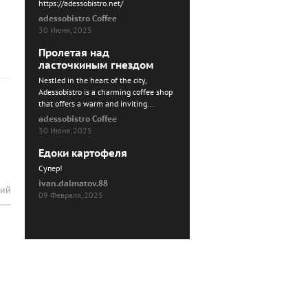
https://adessobistro.net/
adessobistro Coffee
30 Июня, 2025
Пролетая над
ласточкиным гнездом
Nestled in the heart of the city,
Adessobistro is a charming coffee shop
that offers a warm and inviting...
adessobistro Coffee
30 Июня, 2025
Едоки картофеля
Cупер!
ivan.dalmatov.88
рий
09 Февраля, 2025