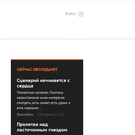
Войти
СЕЙЧАС ОБСУЖДАЮТ
Сценарий начинается с
сердца
Полностью согласен. Поэтому
казахстанское кино интересно
смотреть, есть сюжет, есть уроки и
есть хорошие...
Stanislav
28 Апреля 11:13
Пролетая над
ласточкиным гнездом