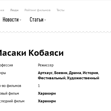
рия
Люди
Рейтинг фильмов
Тесты
Новости
Статьи
асаки Кобаяси
офессия
Режиссер
нры
Артхаус
,
Боевик
,
Драма
,
История
,
Фестивальный
,
Художественный
л-во фильмов
1
рвый фильм
Харакири
следний фильм
Харакири