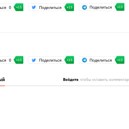
Поделиться
ться
0
Поделиться
+15
+15
+15
Поделиться
ться
0
Поделиться
+15
+15
+15
ый
Войдите
, чтобы оставить коммента