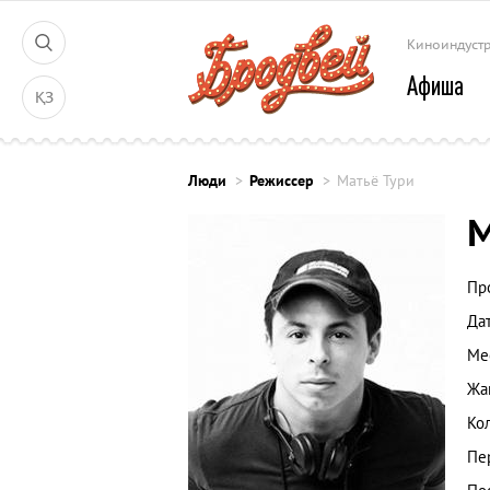
Киноиндуст
Афиша
ҚЗ
Люди
Режиссер
Матьё Тури
М
Пр
Да
Ме
Жа
Ко
Пе