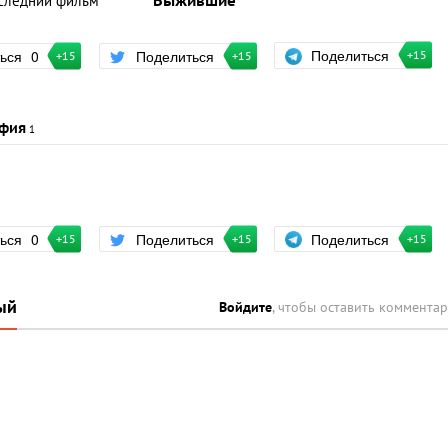
следний фильм
Выжившие
Поделиться
ться
0
Поделиться
+15
+15
+15
фия
1
Поделиться
ться
0
Поделиться
+15
+15
+15
ый
Войдите
, чтобы оставить коммента