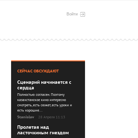
Войти
СЕЙЧАС ОБСУЖДАЮТ
Сценарий начинается с
сердца
Полностью согласен. Поэтому
казахстанское кино интересно
смотреть, есть сюжет, есть уроки и
есть хорошие...
Stanislav
28 Апреля 11:13
Пролетая над
ласточкиным гнездом