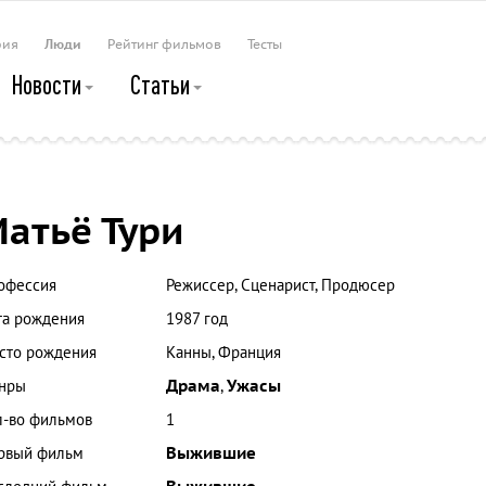
рия
Люди
Рейтинг фильмов
Тесты
Новости
Статьи
атьё Тури
офессия
Режиссер, Сценарист, Продюсер
та рождения
1987 год
сто рождения
Канны, Франция
нры
Драма
,
Ужасы
л-во фильмов
1
рвый фильм
Выжившие