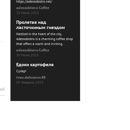
https://adessobistro.net/
adessobistro Coffee
30 Июня, 2025
Пролетая над
ласточкиным гнездом
Nestled in the heart of the city,
Adessobistro is a charming coffee shop
that offers a warm and inviting...
adessobistro Coffee
30 Июня, 2025
Едоки картофеля
Cупер!
ivan.dalmatov.88
09 Февраля, 2025
рий