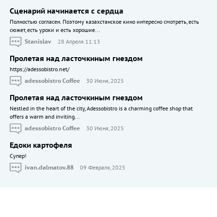
Сценарий начинается с сердца
Полностью согласен. Поэтому казахстанское кино интересно смотреть, есть
сюжет, есть уроки и есть хорошие...
Stanislav
28 Апреля 11:13
Пролетая над ласточкиным гнездом
https://adessobistro.net/
adessobistro Coffee
30 Июня, 2025
Пролетая над ласточкиным гнездом
Nestled in the heart of the city, Adessobistro is a charming coffee shop that
offers a warm and inviting...
adessobistro Coffee
30 Июня, 2025
Едоки картофеля
Cупер!
ivan.dalmatov.88
09 Февраля, 2025