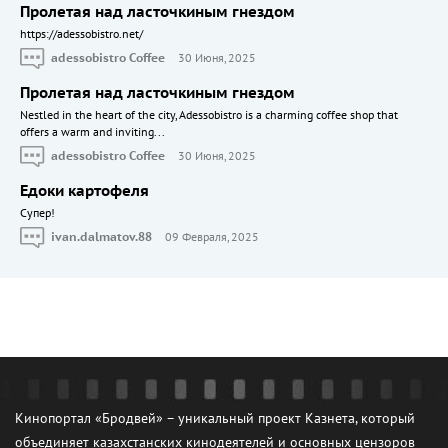
Пролетая над ласточкиным гнездом
https://adessobistro.net/
adessobistro Coffee
30 Июня, 2025
Пролетая над ласточкиным гнездом
Nestled in the heart of the city, Adessobistro is a charming coffee shop that
offers a warm and inviting...
adessobistro Coffee
30 Июня, 2025
Едоки картофеля
Cупер!
ivan.dalmatov.88
09 Февраля, 2025
Кинопортал «Бродвей» – уникальный проект Казнета, который
объединяет казахстанских кинодеятелей и основных цензоров