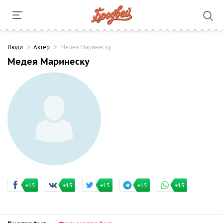
Люди
Актер
Медея Маринеску
Медея Маринеску
+15
+15
+15
+15
+15