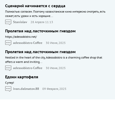
Сценарий начинается с сердца
Полностью согласен. Поэтому казахстанское кино интересно смотреть, есть
сюжет, есть уроки и есть хорошие...
Stanislav
28 Апреля 11:13
Пролетая над ласточкиным гнездом
https://adessobistro.net/
adessobistro Coffee
30 Июня, 2025
Пролетая над ласточкиным гнездом
Nestled in the heart of the city, Adessobistro is a charming coffee shop that
offers a warm and inviting...
adessobistro Coffee
30 Июня, 2025
Едоки картофеля
Cупер!
ivan.dalmatov.88
09 Февраля, 2025