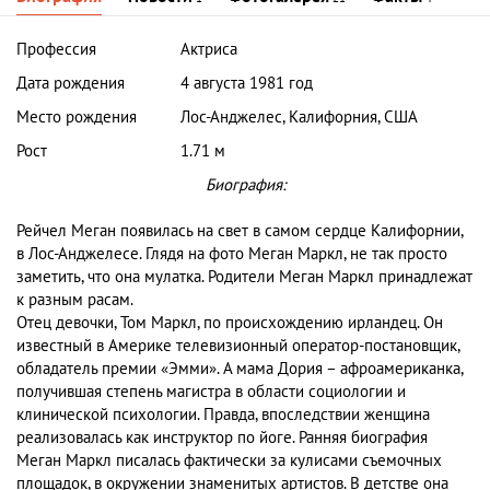
Профессия
Актриса
Дата рождения
4 августа 1981 год
Место рождения
Лос-Анджелес, Калифорния, США
Рост
1.71 м
Биография:
Рейчел Меган появилась на свет в самом сердце Калифорнии,
в Лос-Анджелесе. Глядя на фото Меган Маркл, не так просто
заметить, что она мулатка. Родители Меган Маркл принадлежат
к разным расам.
Отец девочки, Том Маркл, по происхождению ирландец. Он
известный в Америке телевизионный оператор-постановщик,
обладатель премии «Эмми». А мама Дория – афроамериканка,
получившая степень магистра в области социологии и
клинической психологии. Правда, впоследствии женщина
реализовалась как инструктор по йоге. Ранняя биография
Меган Маркл писалась фактически за кулисами съемочных
площадок, в окружении знаменитых артистов. В детстве она