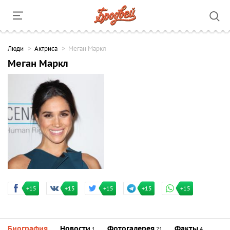
Люди
Актриса
Меган Маркл
Меган Маркл
+15
+15
+15
+15
+15
Биография
Новости
Фотогалерея
Факты
1
21
4