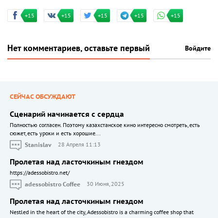
+15
+15
+15
+15
+15
Нет комментариев, оставьте первый
Войдите
СЕЙЧАС ОБСУЖДАЮТ
Сценарий начинается с сердца
Полностью согласен. Поэтому казахстанское кино интересно смотреть, есть
сюжет, есть уроки и есть хорошие...
Stanislav
28 Апреля 11:13
Пролетая над ласточкиным гнездом
https://adessobistro.net/
adessobistro Coffee
30 Июня, 2025
Пролетая над ласточкиным гнездом
Nestled in the heart of the city, Adessobistro is a charming coffee shop that