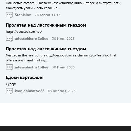
Полностью согласен. Поэтому казахстанское кино интересно смотреть, есть
сюжет, есть уроки и есть хорошие...
Stanislav
28 Апреля 11:13
Пролетая над ласточкиным гнездом
https://adessobistro.net/
adessobistro Coffee
30 Июня, 2025
Пролетая над ласточкиным гнездом
Nestled in the heart of the city, Adessobistro is a charming coffee shop that
offers a warm and inviting...
adessobistro Coffee
30 Июня, 2025
Едоки картофеля
Cупер!
ivan.dalmatov.88
09 Февраля, 2025