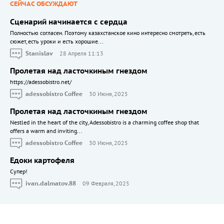
СЕЙЧАС ОБСУЖДАЮТ
Сценарий начинается с сердца
Полностью согласен. Поэтому казахстанское кино интересно смотреть, есть
сюжет, есть уроки и есть хорошие...
Stanislav
28 Апреля 11:13
Пролетая над ласточкиным гнездом
https://adessobistro.net/
adessobistro Coffee
30 Июня, 2025
Пролетая над ласточкиным гнездом
Nestled in the heart of the city, Adessobistro is a charming coffee shop that
offers a warm and inviting...
adessobistro Coffee
30 Июня, 2025
Едоки картофеля
Cупер!
ivan.dalmatov.88
09 Февраля, 2025