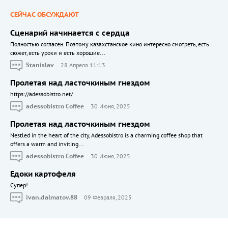
СЕЙЧАС ОБСУЖДАЮТ
Сценарий начинается с сердца
Полностью согласен. Поэтому казахстанское кино интересно смотреть, есть
сюжет, есть уроки и есть хорошие...
Stanislav
28 Апреля 11:13
Пролетая над ласточкиным гнездом
https://adessobistro.net/
adessobistro Coffee
30 Июня, 2025
Пролетая над ласточкиным гнездом
Nestled in the heart of the city, Adessobistro is a charming coffee shop that
offers a warm and inviting...
adessobistro Coffee
30 Июня, 2025
Едоки картофеля
Cупер!
ivan.dalmatov.88
09 Февраля, 2025