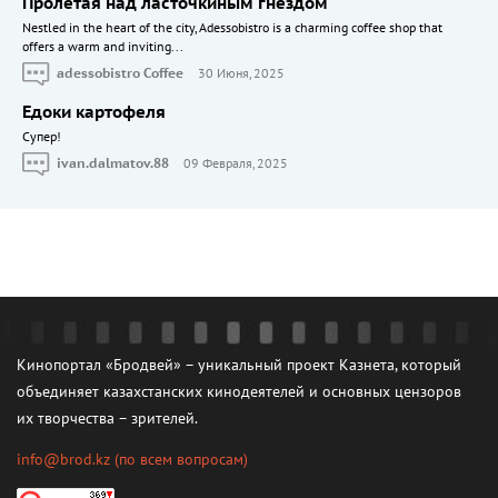
Пролетая над ласточкиным гнездом
Nestled in the heart of the city, Adessobistro is a charming coffee shop that
offers a warm and inviting...
adessobistro Coffee
30 Июня, 2025
Едоки картофеля
Cупер!
ivan.dalmatov.88
09 Февраля, 2025
Кинопортал «Бродвей» – уникальный проект Казнета, который
объединяет казахстанских кинодеятелей и основных цензоров
их творчества – зрителей.
info@brod.kz
(по всем вопросам)