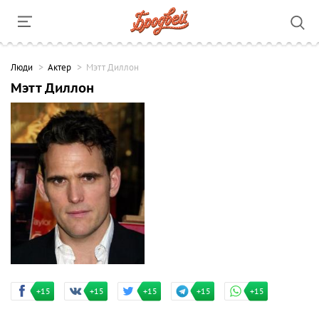
Люди
Актер
Мэтт Диллон
Мэтт Диллон
+15
+15
+15
+15
+15