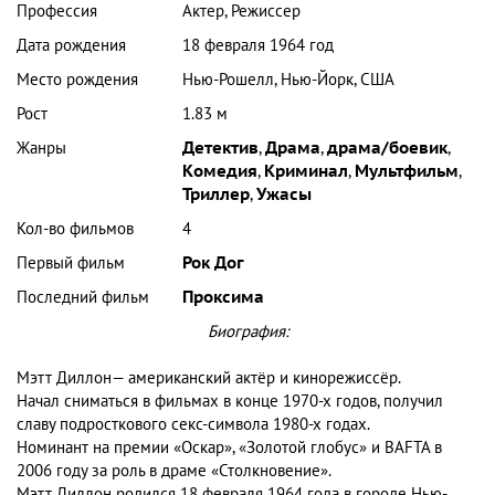
Профессия
Актер, Режиссер
Дата рождения
18 февраля 1964 год
Место рождения
Нью-Рошелл, Нью-Йорк, США
Рост
1.83 м
Жанры
Детектив
,
Драма
,
драма/боевик
,
Комедия
,
Криминал
,
Мультфильм
,
Триллер
,
Ужасы
Кол-во фильмов
4
Первый фильм
Рок Дог
Последний фильм
Проксима
Биография:
Мэтт Диллон— американский актёр и кинорежиссёр.
Начал сниматься в фильмах в конце 1970-х годов, получил
славу подросткового секс-символа 1980-х годах.
Номинант на премии «Оскар», «Золотой глобус» и BAFTA в
2006 году за роль в драме «Столкновение».
Мэтт Диллон родился 18 февраля 1964 года в городе Нью-