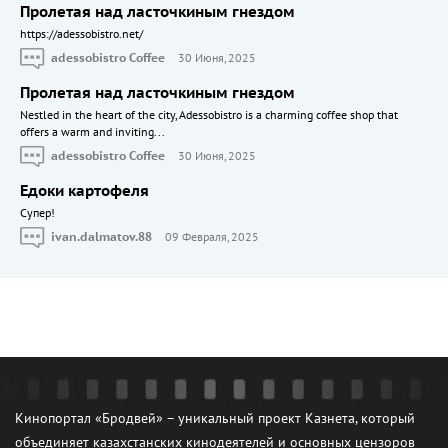
Пролетая над ласточкиным гнездом
https://adessobistro.net/
adessobistro Coffee
30 Июня, 2025
Пролетая над ласточкиным гнездом
Nestled in the heart of the city, Adessobistro is a charming coffee shop that
offers a warm and inviting...
adessobistro Coffee
30 Июня, 2025
Едоки картофеля
Cупер!
ivan.dalmatov.88
09 Февраля, 2025
Кинопортал «Бродвей» – уникальный проект Казнета, который
объединяет казахстанских кинодеятелей и основных цензоров