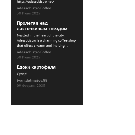
https://adessobistro.net/
adessobistro Coffee
30 Июня, 2025
Пролетая над
ласточкиным гнездом
Nestled in the heart of the city,
Adessobistro is a charming coffee shop
that offers a warm and inviting...
adessobistro Coffee
30 Июня, 2025
Едоки картофеля
Cупер!
ivan.dalmatov.88
09 Февраля, 2025