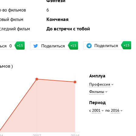
Фэнтези
л-во фильмов
6
рвый фильм
Конченая
следний фильм
До встречи с тобой
Поделиться
ться
0
Поделиться
+15
+15
+15
льмов )
Амплуа
Профессия
Фильмы
Период
с
по
2001
2016