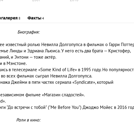
огалерея
Факты
8
4
Биография:
лее известный ролью Невилла Долгопупса в фильмах о Гарри Поттер
семье Линды и Эдриана Льюиса. У него есть два брата — Кристофер,
ний, и Энтони — тоже актёр.
и в Мэнстоне.
ись в телесериале «Some Kind of Life» в 1995 году. Но популярност
н во всех фильмах сыграл Невилла Долгопупса.
нажа Джейми в пяти частях сериала «Syndicate», который
 независимом фильме «Магазин сладостей».
d».
ги "До встречи с тобой" ("Me Before You") Джоджо Мойес в 2016 год
Роли в кино: