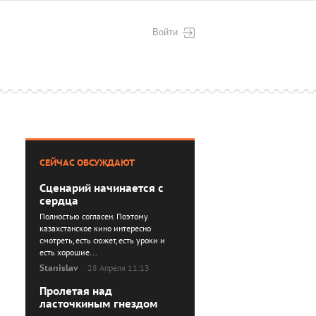
Войти
СЕЙЧАС ОБСУЖДАЮТ
Сценарий начинается с
сердца
Полностью согласен. Поэтому
казахстанское кино интересно
смотреть, есть сюжет, есть уроки и
есть хорошие...
Stanislav
28 Апреля 11:13
Пролетая над
ласточкиным гнездом