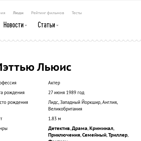
рия
Люди
Рейтинг фильмов
Тесты
Новости
Статьи
эттью Льюис
офессия
Актер
та рождения
27 июня 1989 год
сто рождения
Лидс, Западный Йоркшир, Англия,
Великобритания
т
1.83 м
нры
Детектив
,
Драма
,
Криминал
,
Приключения
,
Семейный
,
Триллер
,