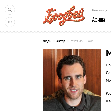
Киноиндуст
Афиша
ҚЗ
Люди
Актер
Мэттью Льюис
М
Пр
Да
Ме
Рос
Жа