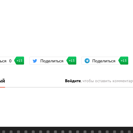
Поделиться
ться
0
Поделиться
+15
+15
+15
ый
Войдите
, чтобы оставить коммента