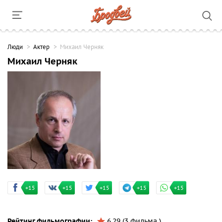
Люди
Актер
Михаил Черняк
Михаил Черняк
+15
+15
+15
+15
+15
Рейтинг фильмографии:
6.29 (3 фильма )