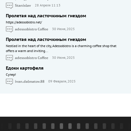
Stanislav
28 Апреля 11:13
Пролетая над ласточкиным гнездом
https://adessobistro.net/
adessobistro Coffee
30 Июня, 2025
Пролетая над ласточкиным гнездом
Nestled in the heart of the city, Adessobistro is a charming coffee shop that
offers a warm and inviting...
adessobistro Coffee
30 Июня, 2025
Едоки картофеля
Cупер!
ivan.dalmatov.88
09 Февраля, 2025