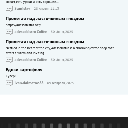
сюжет, есть уроки и есть хорошие...
Stanislav
28 Апреля 11:13
Пролетая над ласточкиным гнездом
https://adessobistro.net/
adessobistro Coffee
30 Июня, 2025
Пролетая над ласточкиным гнездом
Nestled in the heart of the city, Adessobistro is a charming coffee shop that
offers a warm and inviting...
adessobistro Coffee
30 Июня, 2025
Едоки картофеля
Cупер!
ivan.dalmatov.88
09 Февраля, 2025