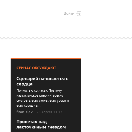
Войти
СЕЙЧАС ОБСУЖДАЮТ
Сценарий начинается с
сердца
Полностью согласен. Поэтому
казахстанское кино интересно
смотреть, есть сюжет, есть уроки и
есть хорошие...
Stanislav
28 Апреля 11:13
Пролетая над
ласточкиным гнездом