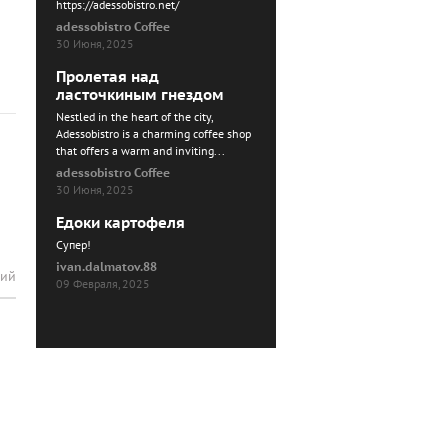
https://adessobistro.net/
adessobistro Coffee
30 Июня, 2025
Пролетая над
ласточкиным гнездом
Nestled in the heart of the city,
Adessobistro is a charming coffee shop
that offers a warm and inviting...
adessobistro Coffee
30 Июня, 2025
Едоки картофеля
Cупер!
ivan.dalmatov.88
рий
09 Февраля, 2025