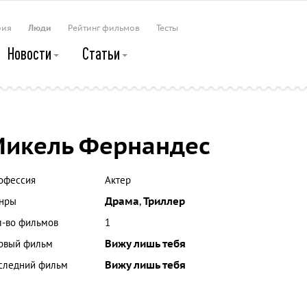
рия
Люди
Рейтинг фильмов
Тесты
Новости
Статьи
икель Фернандес
офессия
Актер
нры
Драма
,
Триллер
л-во фильмов
1
рвый фильм
Вижу лишь тебя
следний фильм
Вижу лишь тебя