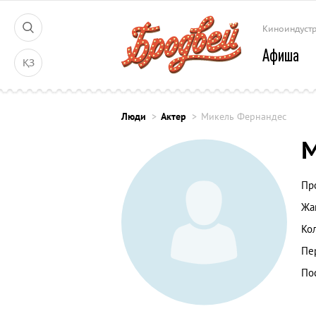
Киноиндуст
Афиша
ҚЗ
Люди
Актер
Микель Фернандес
М
Пр
Жа
Ко
Пе
По