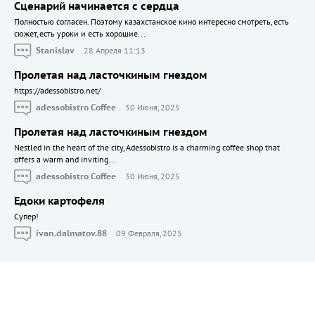
Сценарий начинается с сердца
Полностью согласен. Поэтому казахстанское кино интересно смотреть, есть
сюжет, есть уроки и есть хорошие...
Stanislav
28 Апреля 11:13
Пролетая над ласточкиным гнездом
https://adessobistro.net/
adessobistro Coffee
30 Июня, 2025
Пролетая над ласточкиным гнездом
Nestled in the heart of the city, Adessobistro is a charming coffee shop that
offers a warm and inviting...
adessobistro Coffee
30 Июня, 2025
Едоки картофеля
Cупер!
ivan.dalmatov.88
09 Февраля, 2025