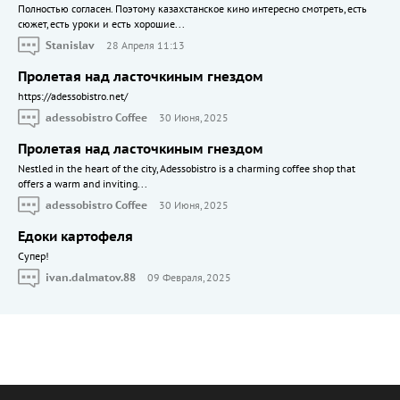
Полностью согласен. Поэтому казахстанское кино интересно смотреть, есть
сюжет, есть уроки и есть хорошие...
Stanislav
28 Апреля 11:13
Пролетая над ласточкиным гнездом
https://adessobistro.net/
adessobistro Coffee
30 Июня, 2025
Пролетая над ласточкиным гнездом
Nestled in the heart of the city, Adessobistro is a charming coffee shop that
offers a warm and inviting...
adessobistro Coffee
30 Июня, 2025
Едоки картофеля
Cупер!
ivan.dalmatov.88
09 Февраля, 2025