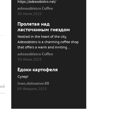
https://adessobistro.net/
adessobistro Coffee
30 Июня, 2025
Пролетая над
ласточкиным гнездом
Nestled in the heart of the city,
Adessobistro is a charming coffee shop
that offers a warm and inviting...
adessobistro Coffee
30 Июня, 2025
Едоки картофеля
Cупер!
ivan.dalmatov.88
рий
09 Февраля, 2025