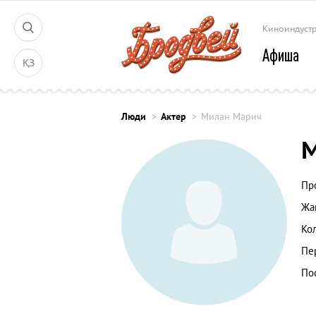
Киноиндуст
Афиша
ҚЗ
Люди
Актер
Милан Марич
Пр
Жа
Ко
Пе
По