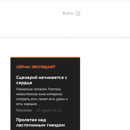
Войти
СЕЙЧАС ОБСУЖДАЮТ
Сценарий начинается с
сердца
Полностью согласен. Поэтому
казахстанское кино интересно
смотреть, есть сюжет, есть уроки и
есть хорошие...
Stanislav
28 Апреля 11:13
Пролетая над
ласточкиным гнездом