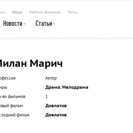
рия
Люди
Рейтинг фильмов
Тесты
Новости
Статьи
Милан Марич
офессия
Актер
нры
Драма
,
Мелодрама
л-во фильмов
1
рвый фильм
Довлатов
следний фильм
Довлатов