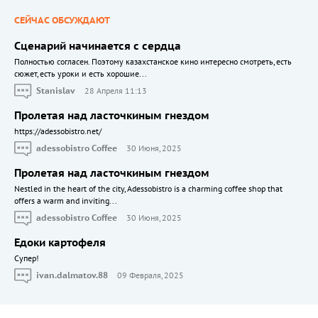
СЕЙЧАС ОБСУЖДАЮТ
Сценарий начинается с сердца
Полностью согласен. Поэтому казахстанское кино интересно смотреть, есть
сюжет, есть уроки и есть хорошие...
Stanislav
28 Апреля 11:13
Пролетая над ласточкиным гнездом
https://adessobistro.net/
adessobistro Coffee
30 Июня, 2025
Пролетая над ласточкиным гнездом
Nestled in the heart of the city, Adessobistro is a charming coffee shop that
offers a warm and inviting...
adessobistro Coffee
30 Июня, 2025
Едоки картофеля
Cупер!
ivan.dalmatov.88
09 Февраля, 2025