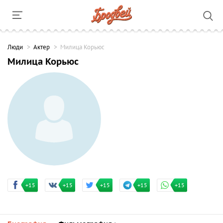
Люди
Актер
Милица Корьюс
Милица Корьюс
+15
+15
+15
+15
+15