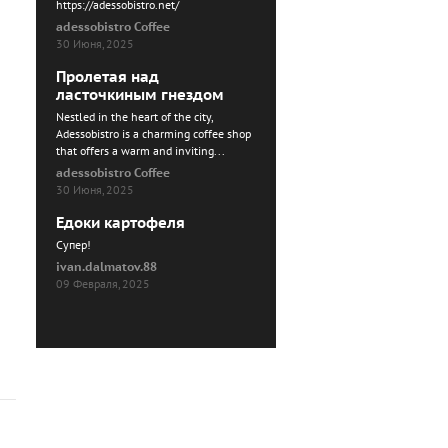
https://adessobistro.net/
adessobistro Coffee
30 Июня, 2025
Пролетая над
ласточкиным гнездом
Nestled in the heart of the city,
Adessobistro is a charming coffee shop
that offers a warm and inviting...
adessobistro Coffee
30 Июня, 2025
Едоки картофеля
Cупер!
ivan.dalmatov.88
09 Февраля, 2025