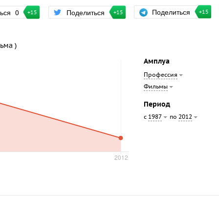
Поделиться
ться
0
Поделиться
+15
+15
+15
ьма )
Амплуа
Профессия
Фильмы
Период
с
по
1987
2012