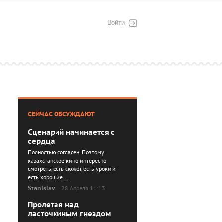
Войти
СЕЙЧАС ОБСУЖДАЮТ
Сценарий начинается с
сердца
Полностью согласен. Поэтому
казахстанское кино интересно
смотреть, есть сюжет, есть уроки и
есть хорошие...
Stanislav
28 Апреля 11:13
Пролетая над
ласточкиным гнездом