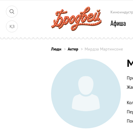
Киноиндуст
Афиша
ҚЗ
Люди
Актер
Мирдза Мартинсоне
М
Пр
Жа
Ко
Пе
По