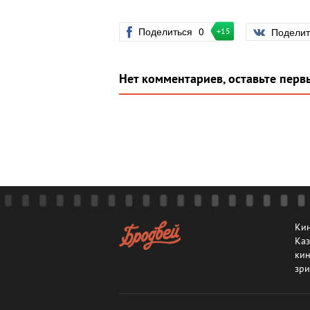
Поделиться
0
Подели
+15
Нет комментариев, оставьте перв
Кин
Каз
кин
зри