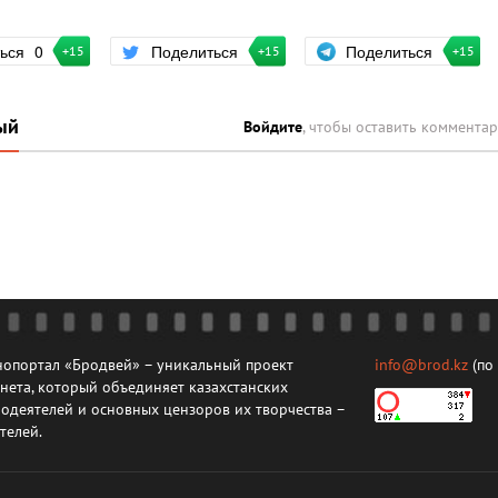
Поделиться
ться
0
Поделиться
+15
+15
+15
ый
Войдите
, чтобы оставить коммента
опортал «Бродвей» – уникальный проект
info@brod.kz
(по
нета, который объединяет казахстанских
одеятелей и основных цензоров их творчества –
телей.