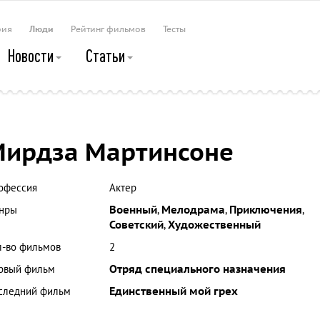
рия
Люди
Рейтинг фильмов
Тесты
Новости
Статьи
ирдза Мартинсоне
офессия
Актер
нры
Военный
,
Мелодрама
,
Приключения
,
Советский
,
Художественный
л-во фильмов
2
рвый фильм
Отряд специального назначения
следний фильм
Единственный мой грех