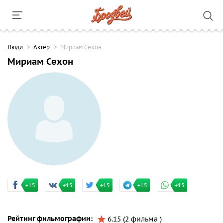
Люди
Актер
Мириам Сехон
Мириам Сехон
+15
+15
+15
+15
+15
Рейтинг фильмографии:
6.15 (2 фильма )