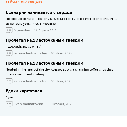
СЕЙЧАС ОБСУЖДАЮТ
Сценарий начинается с сердца
Полностью согласен. Поэтому казахстанское кино интересно смотреть, есть
сюжет, есть уроки и есть хорошие...
Stanislav
28 Апреля 11:13
Пролетая над ласточкиным гнездом
https://adessobistro.net/
adessobistro Coffee
30 Июня, 2025
Пролетая над ласточкиным гнездом
Nestled in the heart of the city, Adessobistro is a charming coffee shop that
offers a warm and inviting...
adessobistro Coffee
30 Июня, 2025
Едоки картофеля
Cупер!
ivan.dalmatov.88
09 Февраля, 2025