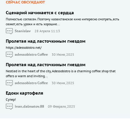
СЕЙЧАС ОБСУЖДАЮТ
Сценарий начинается с сердца
Полностью согласен. Поэтому казахстанское кино интересно смотреть, есть
сюжет, есть уроки и есть хорошие...
Stanislav
28 Апреля 11:13
Пролетая над ласточкиным гнездом
https://adessobistro.net/
adessobistro Coffee
30 Июня, 2025
Пролетая над ласточкиным гнездом
Nestled in the heart of the city, Adessobistro is a charming coffee shop that
offers a warm and inviting...
adessobistro Coffee
30 Июня, 2025
Едоки картофеля
Cупер!
ivan.dalmatov.88
09 Февраля, 2025