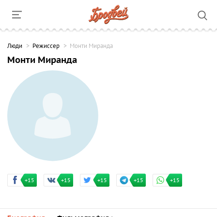
Люди
Режиссер
Монти Миранда
Монти Миранда
+15
+15
+15
+15
+15