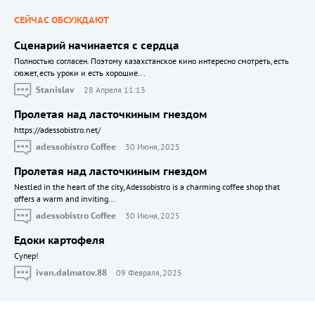
СЕЙЧАС ОБСУЖДАЮТ
Сценарий начинается с сердца
Полностью согласен. Поэтому казахстанское кино интересно смотреть, есть
сюжет, есть уроки и есть хорошие...
Stanislav
28 Апреля 11:13
Пролетая над ласточкиным гнездом
https://adessobistro.net/
adessobistro Coffee
30 Июня, 2025
Пролетая над ласточкиным гнездом
Nestled in the heart of the city, Adessobistro is a charming coffee shop that
offers a warm and inviting...
adessobistro Coffee
30 Июня, 2025
Едоки картофеля
Cупер!
ivan.dalmatov.88
09 Февраля, 2025