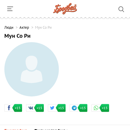
Люди
Актер
Мун Со Ри
Мун Со Ри
+15
+15
+15
+15
+15