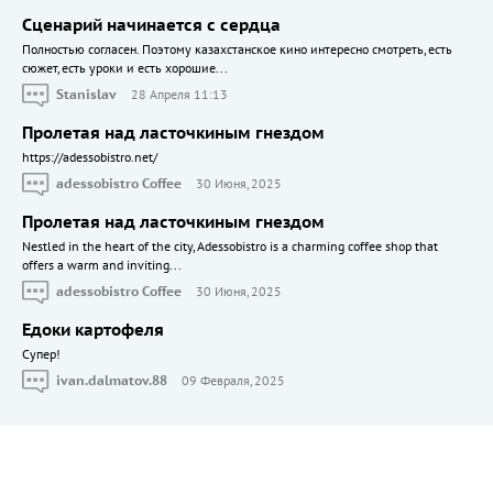
Сценарий начинается с сердца
Полностью согласен. Поэтому казахстанское кино интересно смотреть, есть
сюжет, есть уроки и есть хорошие...
Stanislav
28 Апреля 11:13
Пролетая над ласточкиным гнездом
https://adessobistro.net/
adessobistro Coffee
30 Июня, 2025
Пролетая над ласточкиным гнездом
Nestled in the heart of the city, Adessobistro is a charming coffee shop that
offers a warm and inviting...
adessobistro Coffee
30 Июня, 2025
Едоки картофеля
Cупер!
ivan.dalmatov.88
09 Февраля, 2025