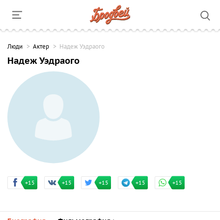
Люди
Актер
Надеж Уэдраого
Надеж Уэдраого
+15
+15
+15
+15
+15