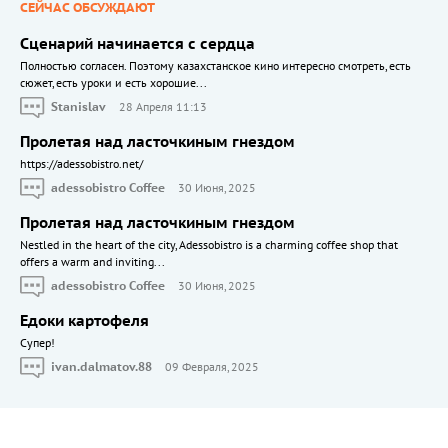
СЕЙЧАС ОБСУЖДАЮТ
Сценарий начинается с сердца
Полностью согласен. Поэтому казахстанское кино интересно смотреть, есть
сюжет, есть уроки и есть хорошие...
Stanislav
28 Апреля 11:13
Пролетая над ласточкиным гнездом
https://adessobistro.net/
adessobistro Coffee
30 Июня, 2025
Пролетая над ласточкиным гнездом
Nestled in the heart of the city, Adessobistro is a charming coffee shop that
offers a warm and inviting...
adessobistro Coffee
30 Июня, 2025
Едоки картофеля
Cупер!
ivan.dalmatov.88
09 Февраля, 2025