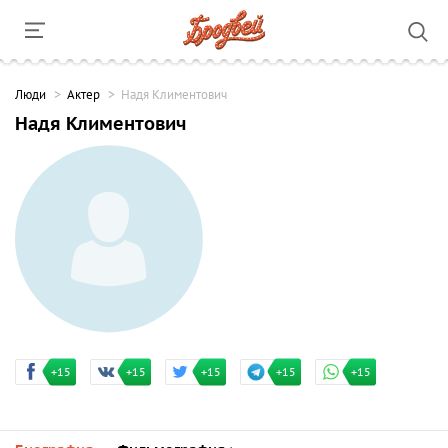
Люди
Актер
Надя Климентович
Надя Климентович
+15
+15
+15
+15
+15