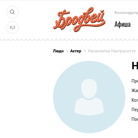
Киноиндуст
Афиша
ҚЗ
Люди
Актер
Напакпапха Накпраситте
Н
Пр
Жа
Ко
Пе
По