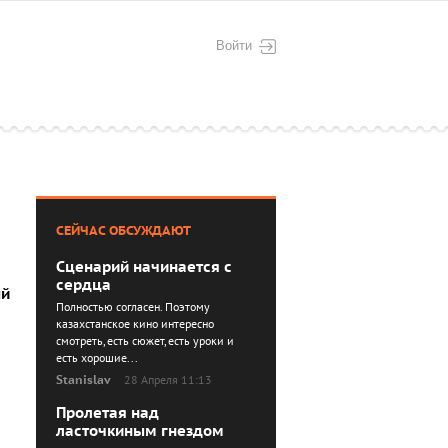
Войти
СЕЙЧАС ОБСУЖДАЮТ
Сценарий начинается с
сердца
ый
Полностью согласен. Поэтому
казахстанское кино интересно
смотреть, есть сюжет, есть уроки и
есть хорошие...
Stanislav
28 Апреля 11:13
Пролетая над
ласточкиным гнездом