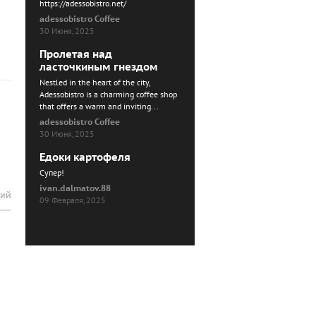
https://adessobistro.net/
adessobistro Coffee
30 Июня, 2025
Пролетая над
ласточкиным гнездом
Nestled in the heart of the city,
Adessobistro is a charming coffee shop
that offers a warm and inviting...
adessobistro Coffee
30 Июня, 2025
Едоки картофеля
Cупер!
ivan.dalmatov.88
рий
09 Февраля, 2025