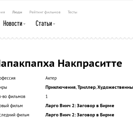
рия
Люди
Рейтинг фильмов
Тесты
Новости
Статьи
апакпапха Накпраситте
офессия
Актер
нры
Приключения
,
Триллер
,
Художественн
л-во фильмов
1
рвый фильм
Ларго Винч 2: Заговор в Бирме
следний фильм
Ларго Винч 2: Заговор в Бирме