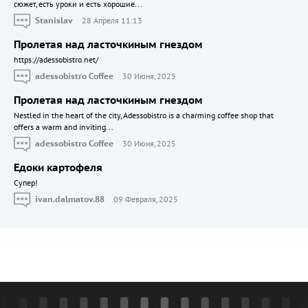
сюжет, есть уроки и есть хорошие...
Stanislav
28 Апреля 11:13
Пролетая над ласточкиным гнездом
https://adessobistro.net/
adessobistro Coffee
30 Июня, 2025
Пролетая над ласточкиным гнездом
Nestled in the heart of the city, Adessobistro is a charming coffee shop that
offers a warm and inviting...
adessobistro Coffee
30 Июня, 2025
Едоки картофеля
Cупер!
ivan.dalmatov.88
09 Февраля, 2025