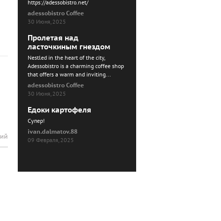
https://adessobistro.net/
adessobistro Coffee
30 Июня, 2025
Пролетая над
ласточкиным гнездом
Nestled in the heart of the city,
Adessobistro is a charming coffee shop
that offers a warm and inviting...
adessobistro Coffee
30 Июня, 2025
Едоки картофеля
Cупер!
ivan.dalmatov.88
рий
09 Февраля, 2025