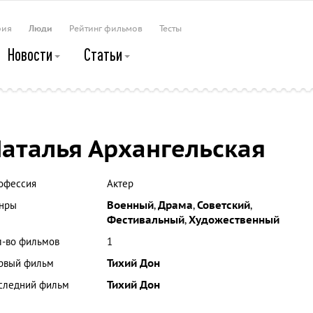
рия
Люди
Рейтинг фильмов
Тесты
Новости
Статьи
аталья Архангельская
офессия
Актер
нры
Военный
,
Драма
,
Советский
,
Фестивальный
,
Художественный
л-во фильмов
1
рвый фильм
Тихий Дон
следний фильм
Тихий Дон