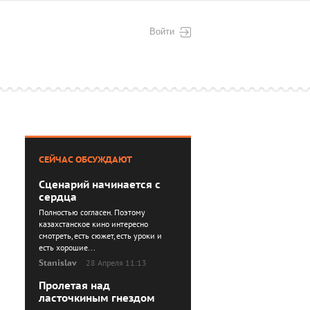
Войти
СЕЙЧАС ОБСУЖДАЮТ
Сценарий начинается с
сердца
Полностью согласен. Поэтому
казахстанское кино интересно
смотреть, есть сюжет, есть уроки и
есть хорошие...
Stanislav
28 Апреля 11:13
Пролетая над
ласточкиным гнездом