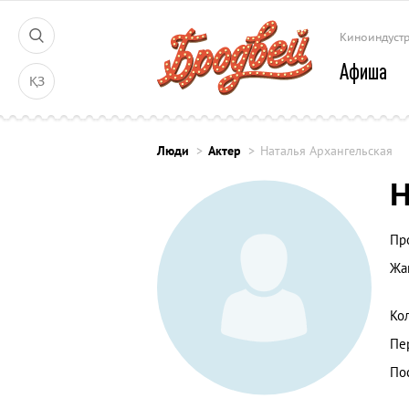
Киноиндуст
Афиша
ҚЗ
Люди
Актер
Наталья Архангельская
Н
Пр
Жа
Ко
Пе
По