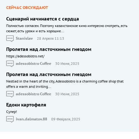
СЕЙЧАС ОБСУЖДАЮТ
Сценарий начинается с сердца
Полностью согласен. Поэтому казахстанское кино интересно смотреть, есть
сюжет, есть уроки и есть хорошие...
Stanislav
28 Апреля 11:13
Пролетая над ласточкиным гнездом
https://adessobistro.net/
adessobistro Coffee
30 Июня, 2025
Пролетая над ласточкиным гнездом
Nestled in the heart of the city, Adessobistro is a charming coffee shop that
offers a warm and inviting...
adessobistro Coffee
30 Июня, 2025
Едоки картофеля
Cупер!
ivan.dalmatov.88
09 Февраля, 2025