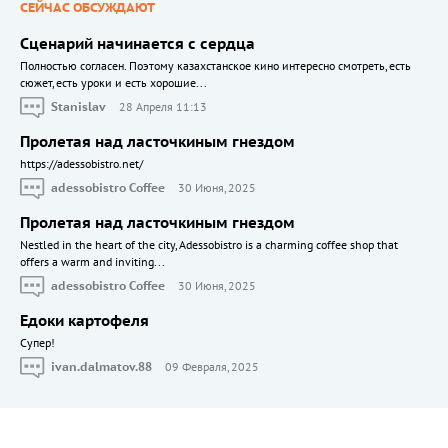
СЕЙЧАС ОБСУЖДАЮТ
Сценарий начинается с сердца
Полностью согласен. Поэтому казахстанское кино интересно смотреть, есть
сюжет, есть уроки и есть хорошие...
Stanislav
28 Апреля 11:13
Пролетая над ласточкиным гнездом
https://adessobistro.net/
adessobistro Coffee
30 Июня, 2025
Пролетая над ласточкиным гнездом
Nestled in the heart of the city, Adessobistro is a charming coffee shop that
offers a warm and inviting...
adessobistro Coffee
30 Июня, 2025
Едоки картофеля
Cупер!
ivan.dalmatov.88
09 Февраля, 2025