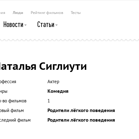
рия
Люди
Рейтинг фильмов
Тесты
Новости
Статьи
аталья Сиглиути
офессия
Актер
нры
Комедия
л-во фильмов
1
рвый фильм
Родители лёгкого поведения
следний фильм
Родители лёгкого поведения