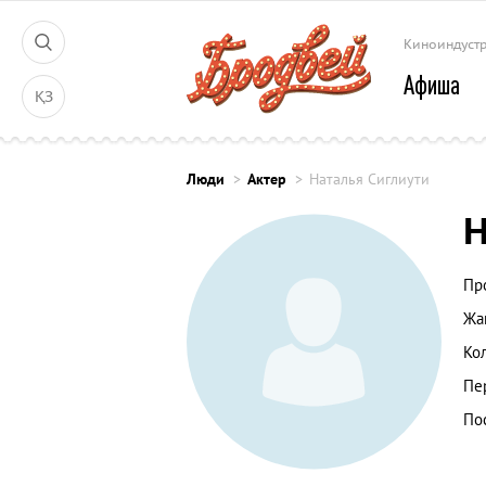
Киноиндуст
Афиша
ҚЗ
Люди
Актер
Наталья Сиглиути
Н
Пр
Жа
Ко
Пе
По