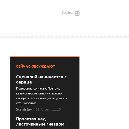
Войти
СЕЙЧАС ОБСУЖДАЮТ
Сценарий начинается с
сердца
Полностью согласен. Поэтому
казахстанское кино интересно
смотреть, есть сюжет, есть уроки и
есть хорошие...
Stanislav
28 Апреля 11:13
Пролетая над
ласточкиным гнездом