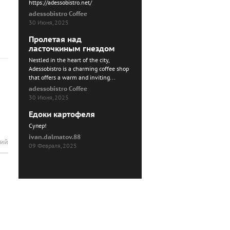
https://adessobistro.net/
adessobistro Coffee
30 Июня, 2025
Пролетая над
ласточкиным гнездом
Nestled in the heart of the city,
Adessobistro is a charming coffee shop
that offers a warm and inviting...
adessobistro Coffee
30 Июня, 2025
Едоки картофеля
Cупер!
ivan.dalmatov.88
рий
09 Февраля, 2025