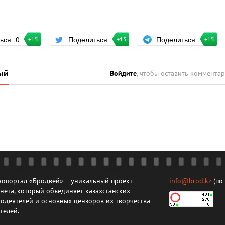
Поделиться
ться
0
Поделиться
+15
+15
+15
ый
Войдите
, чтобы оставить коммента
опортал «Бродвей» – уникальный проект
info@brod.kz
(по
нета, который объединяет казахстанских
одеятелей и основных цензоров их творчества –
телей.