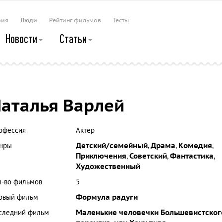
рия
Люди
Рейтинг фильмов
Тесты
Новости
Статьи
аталья Варлей
офессия
Актер
нры
Детский/семейный
,
Драма
,
Комедия
,
Приключения
,
Советский
,
Фантастика
,
Художественный
л-во фильмов
5
рвый фильм
Формула радуги
следний фильм
Маленькие человечки Большевистског