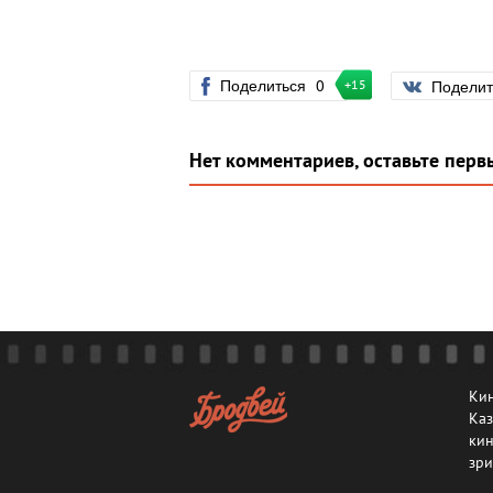
Поделиться
0
Подели
+15
Нет комментариев, оставьте перв
Кин
Каз
кин
зри