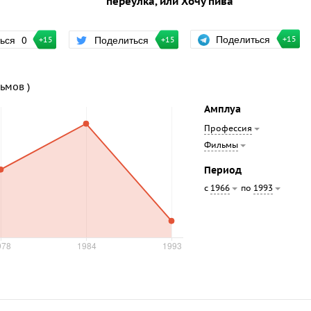
переулка, или Хочу пива
Поделиться
ться
0
Поделиться
+15
+15
+15
льмов )
Амплуа
Профессия
Фильмы
Период
с
по
1966
1993