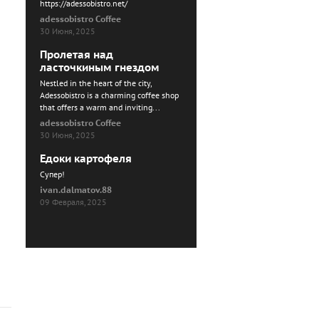
https://adessobistro.net/
adessobistro Coffee
30 Июня, 2025
Пролетая над
ласточкиным гнездом
Nestled in the heart of the city,
Adessobistro is a charming coffee shop
that offers a warm and inviting...
adessobistro Coffee
30 Июня, 2025
Едоки картофеля
Cупер!
ivan.dalmatov.88
09 Февраля, 2025