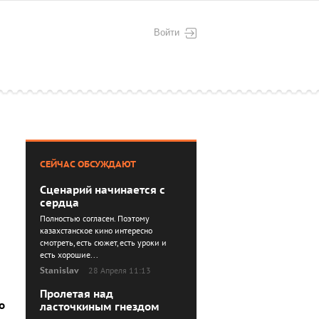
Войти
СЕЙЧАС ОБСУЖДАЮТ
Сценарий начинается с
сердца
Полностью согласен. Поэтому
казахстанское кино интересно
смотреть, есть сюжет, есть уроки и
есть хорошие...
Stanislav
28 Апреля 11:13
Пролетая над
о
ласточкиным гнездом