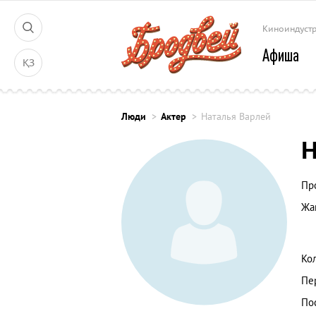
Киноиндуст
Афиша
ҚЗ
Люди
Актер
Наталья Варлей
Н
Пр
Жа
Ко
Пе
По