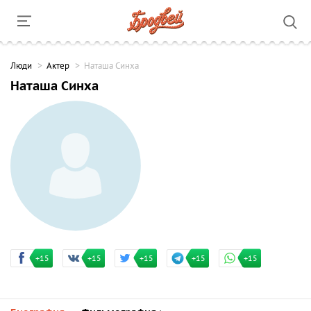
Люди
Актер
Наташа Синха
Наташа Синха
+15
+15
+15
+15
+15