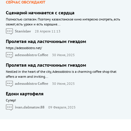
СЕЙЧАС ОБСУЖДАЮТ
Сценарий начинается с сердца
Полностью согласен. Поэтому казахстанское кино интересно смотреть, есть
сюжет, есть уроки и есть хорошие...
Stanislav
28 Апреля 11:13
Пролетая над ласточкиным гнездом
https://adessobistro.net/
adessobistro Coffee
30 Июня, 2025
Пролетая над ласточкиным гнездом
Nestled in the heart of the city, Adessobistro is a charming coffee shop that
offers a warm and inviting...
adessobistro Coffee
30 Июня, 2025
Едоки картофеля
Cупер!
ivan.dalmatov.88
09 Февраля, 2025