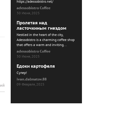
https://adessobistro.net/
adessobistro Coffee
30 Июня, 2025
Пролетая над
ласточкиным гнездом
Nestled in the heart of the city,
Adessobistro is a charming coffee shop
that offers a warm and inviting...
adessobistro Coffee
30 Июня, 2025
Едоки картофеля
Cупер!
ivan.dalmatov.88
09 Февраля, 2025
рий