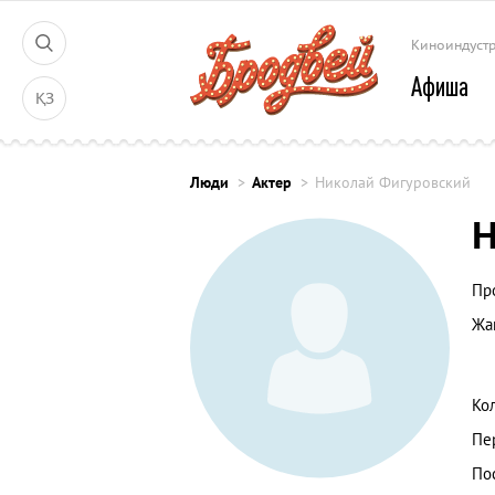
Киноиндуст
Афиша
ҚЗ
Люди
Актер
Николай Фигуровский
Н
Пр
Жа
Ко
Пе
По