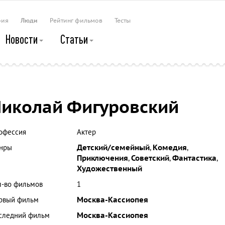
рия
Люди
Рейтинг фильмов
Тесты
Новости
Статьи
иколай Фигуровский
офессия
Актер
нры
Детский/семейный
,
Комедия
,
Приключения
,
Советский
,
Фантастика
,
Художественный
л-во фильмов
1
рвый фильм
Москва-Кассиопея
следний фильм
Москва-Кассиопея