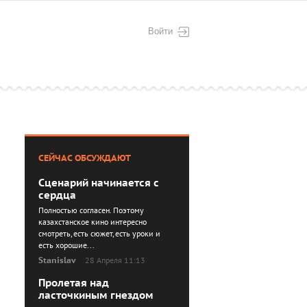
Войти
СЕЙЧАС ОБСУЖДАЮТ
Сценарий начинается с
сердца
Полностью согласен. Поэтому
казахстанское кино интересно
смотреть, есть сюжет, есть уроки и
есть хорошие...
Stanislav
28 Апреля 11:13
Пролетая над
ласточкиным гнездом