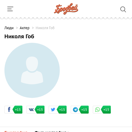
Люди
Актер
Николя Гоб
Николя Гоб
+15
+15
+15
+15
+15