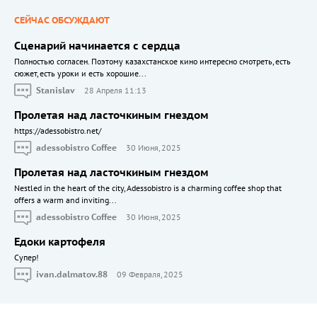
СЕЙЧАС ОБСУЖДАЮТ
Сценарий начинается с сердца
Полностью согласен. Поэтому казахстанское кино интересно смотреть, есть
сюжет, есть уроки и есть хорошие...
Stanislav
28 Апреля 11:13
Пролетая над ласточкиным гнездом
https://adessobistro.net/
adessobistro Coffee
30 Июня, 2025
Пролетая над ласточкиным гнездом
Nestled in the heart of the city, Adessobistro is a charming coffee shop that
offers a warm and inviting...
adessobistro Coffee
30 Июня, 2025
Едоки картофеля
Cупер!
ivan.dalmatov.88
09 Февраля, 2025