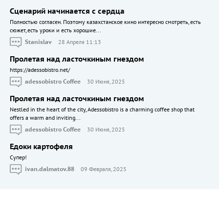
Сценарий начинается с сердца
Полностью согласен. Поэтому казахстанское кино интересно смотреть, есть
сюжет, есть уроки и есть хорошие...
Stanislav
28 Апреля 11:13
Пролетая над ласточкиным гнездом
https://adessobistro.net/
adessobistro Coffee
30 Июня, 2025
Пролетая над ласточкиным гнездом
Nestled in the heart of the city, Adessobistro is a charming coffee shop that
offers a warm and inviting...
adessobistro Coffee
30 Июня, 2025
Едоки картофеля
Cупер!
ivan.dalmatov.88
09 Февраля, 2025