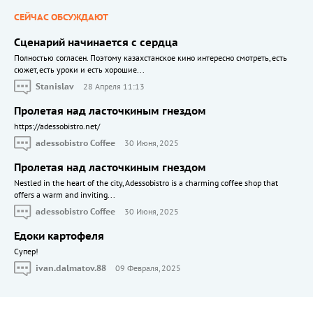
СЕЙЧАС ОБСУЖДАЮТ
Сценарий начинается с сердца
Полностью согласен. Поэтому казахстанское кино интересно смотреть, есть
сюжет, есть уроки и есть хорошие...
Stanislav
28 Апреля 11:13
Пролетая над ласточкиным гнездом
https://adessobistro.net/
adessobistro Coffee
30 Июня, 2025
Пролетая над ласточкиным гнездом
Nestled in the heart of the city, Adessobistro is a charming coffee shop that
offers a warm and inviting...
adessobistro Coffee
30 Июня, 2025
Едоки картофеля
Cупер!
ivan.dalmatov.88
09 Февраля, 2025