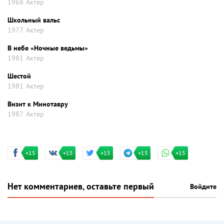
1968
Актер
Школьный вальс
1977
Актер
В небе «Ночные ведьмы»
1981
Актер
Шестой
1981
Актер
Визит к Минотавру
1987
Актер
+15
+15
+15
+15
+15
Нет комментариев, оставьте первый
Войдите