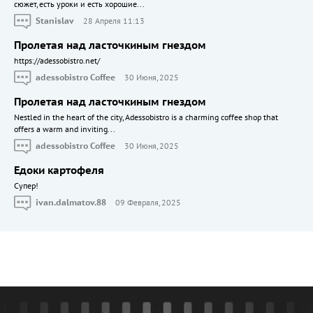
сюжет, есть уроки и есть хорошие...
Stanislav
28 Апреля 11:13
Пролетая над ласточкиным гнездом
https://adessobistro.net/
adessobistro Coffee
30 Июня, 2025
Пролетая над ласточкиным гнездом
Nestled in the heart of the city, Adessobistro is a charming coffee shop that
offers a warm and inviting...
adessobistro Coffee
30 Июня, 2025
Едоки картофеля
Cупер!
ivan.dalmatov.88
09 Февраля, 2025