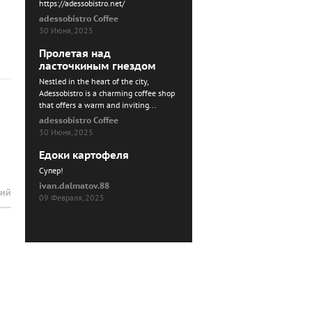
https://adessobistro.net/
adessobistro Coffee
30 Июня, 2025
Пролетая над
ласточкиным гнездом
Nestled in the heart of the city,
Adessobistro is a charming coffee shop
that offers a warm and inviting...
adessobistro Coffee
30 Июня, 2025
Едоки картофеля
Cупер!
ivan.dalmatov.88
рий
09 Февраля, 2025