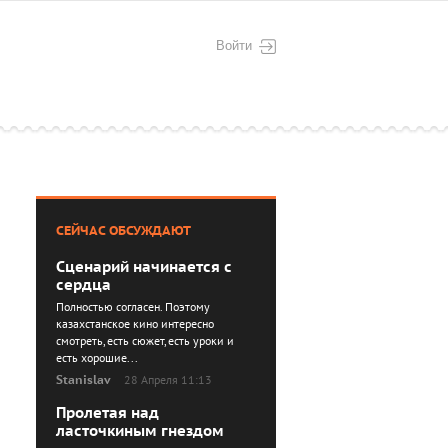
Войти
СЕЙЧАС ОБСУЖДАЮТ
Сценарий начинается с
сердца
Полностью согласен. Поэтому
казахстанское кино интересно
смотреть, есть сюжет, есть уроки и
есть хорошие...
Stanislav
28 Апреля 11:13
Пролетая над
ласточкиным гнездом