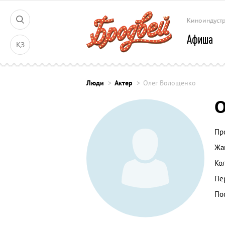
Киноиндуст
Афиша
ҚЗ
Люди
Актер
Олег Волощенко
О
Пр
Жа
Ко
Пе
По