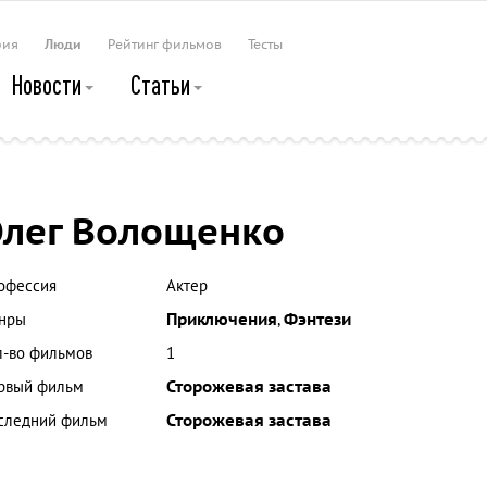
рия
Люди
Рейтинг фильмов
Тесты
Новости
Статьи
лег Волощенко
офессия
Актер
нры
Приключения
,
Фэнтези
л-во фильмов
1
рвый фильм
Сторожевая застава
следний фильм
Сторожевая застава