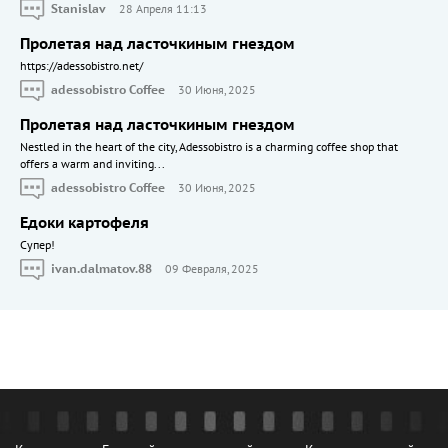
Stanislav
28 Апреля 11:13
Пролетая над ласточкиным гнездом
https://adessobistro.net/
adessobistro Coffee
30 Июня, 2025
Пролетая над ласточкиным гнездом
Nestled in the heart of the city, Adessobistro is a charming coffee shop that
offers a warm and inviting...
adessobistro Coffee
30 Июня, 2025
Едоки картофеля
Cупер!
ivan.dalmatov.88
09 Февраля, 2025