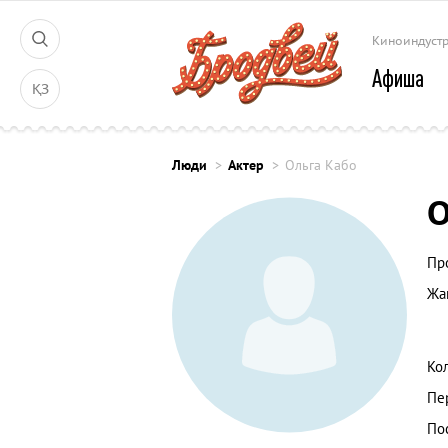
Киноиндуст
Афиша
ҚЗ
Люди
Актер
Ольга Кабо
О
Пр
Жа
Ко
Пе
По