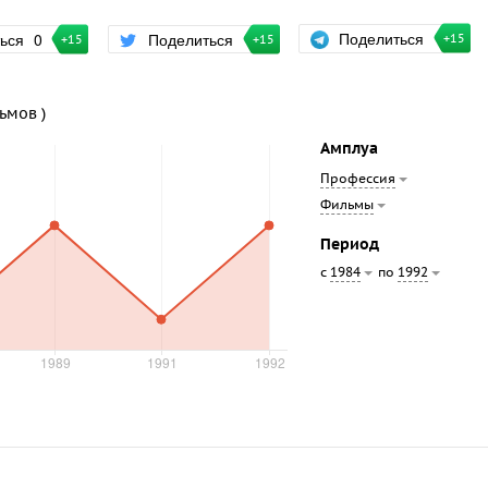
Поделиться
ться
0
Поделиться
+15
+15
+15
льмов )
Амплуа
Профессия
Фильмы
Период
с
по
1984
1992