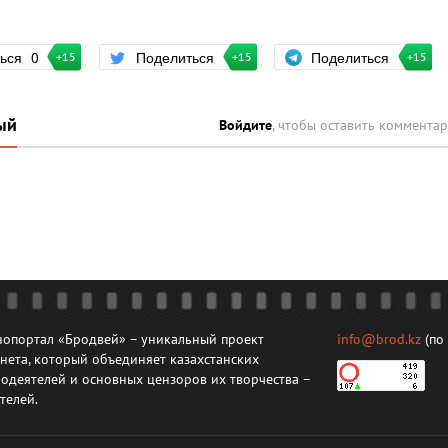
Поделиться
ться
0
Поделиться
+15
+15
+15
ый
Войдите
, чтобы оставить коммента
опортал «Бродвей» – уникальный проект
info@brod.kz
(по
нета, который объединяет казахстанских
одеятелей и основных цензоров их творчества –
телей.