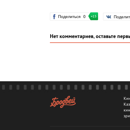
Поделиться
0
Подели
+15
Нет комментариев, оставьте перв
Кин
Каз
кин
зри