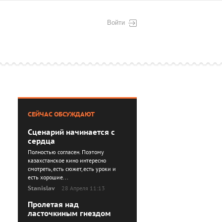
Войти
СЕЙЧАС ОБСУЖДАЮТ
Сценарий начинается с
сердца
Полностью согласен. Поэтому
казахстанское кино интересно
смотреть, есть сюжет, есть уроки и
есть хорошие...
Stanislav
28 Апреля 11:13
Пролетая над
ласточкиным гнездом