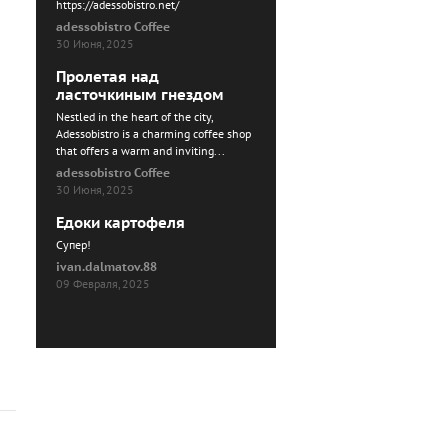
https://adessobistro.net/
adessobistro Coffee
30 Июня, 2025
Пролетая над
ласточкиным гнездом
Nestled in the heart of the city,
Adessobistro is a charming coffee shop
that offers a warm and inviting...
adessobistro Coffee
30 Июня, 2025
Едоки картофеля
Cупер!
ivan.dalmatov.88
09 Февраля, 2025