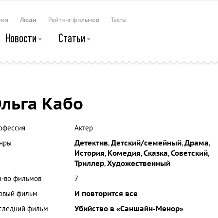
рия
Люди
Рейтинг фильмов
Тесты
Новости
Статьи
льга Кабо
офессия
Актер
нры
Детектив
,
Детский/семейный
,
Драма
,
История
,
Комедия
,
Сказка
,
Советский
,
Триллер
,
Художественный
л-во фильмов
7
рвый фильм
И повторится все
следний фильм
Убийство в «Саншайн-Менор»