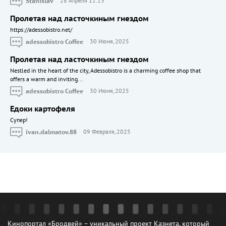
Stanislav
28 Апреля 11:13
Пролетая над ласточкиным гнездом
https://adessobistro.net/
adessobistro Coffee
30 Июня, 2025
Пролетая над ласточкиным гнездом
Nestled in the heart of the city, Adessobistro is a charming coffee shop that
offers a warm and inviting...
adessobistro Coffee
30 Июня, 2025
Едоки картофеля
Cупер!
ivan.dalmatov.88
09 Февраля, 2025
Кинопортал «Бродвей» – уникальный проект Казнета, который