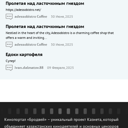
Пролетая над ласточкиным гнездом
https://adessobistro.net/
adessobistro Coffee
30 Июня, 2025
Пролетая над ласточкиным гнездом
Nestled in the heart of the city, Adessobistro is a charming coffee shop that
offers a warm and inviting...
adessobistro Coffee
30 Июня, 2025
Едоки картофеля
Cупер!
ivan.dalmatov.88
09 Февраля, 2025
Кинопортал «Бродвей» – уникальный проект Казнета, который
объединяет казахстанских кинодеятелей и основных цензоров