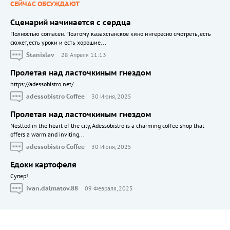
СЕЙЧАС ОБСУЖДАЮТ
Сценарий начинается с сердца
Полностью согласен. Поэтому казахстанское кино интересно смотреть, есть
сюжет, есть уроки и есть хорошие...
Stanislav
28 Апреля 11:13
Пролетая над ласточкиным гнездом
https://adessobistro.net/
adessobistro Coffee
30 Июня, 2025
Пролетая над ласточкиным гнездом
Nestled in the heart of the city, Adessobistro is a charming coffee shop that
offers a warm and inviting...
adessobistro Coffee
30 Июня, 2025
Едоки картофеля
Cупер!
ivan.dalmatov.88
09 Февраля, 2025