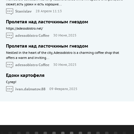
сюжет, есть уроки и есть хорошие...
Stanislav
28 Апреля 11:13
Пролетая над ласточкиным гнездом
https://adessobistro.net/
adessobistro Coffee
30 Июня, 2025
Пролетая над ласточкиным гнездом
Nestled in the heart of the city, Adessobistro is a charming coffee shop that
offers a warm and inviting...
adessobistro Coffee
30 Июня, 2025
Едоки картофеля
Cупер!
ivan.dalmatov.88
09 Февраля, 2025