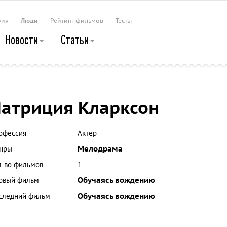
рия
Люди
Рейтинг фильмов
Тесты
Новости
Статьи
атриция Кларксон
офессия
Актер
нры
Мелодрама
л-во фильмов
1
рвый фильм
Обучаясь вождению
следний фильм
Обучаясь вождению