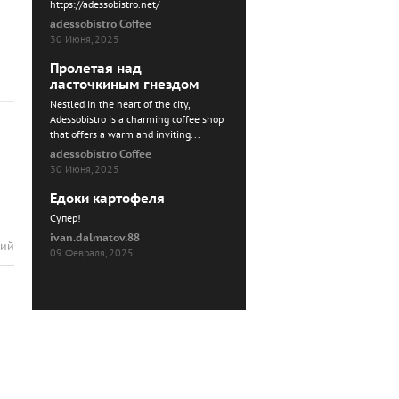
https://adessobistro.net/
adessobistro Coffee
30 Июня, 2025
Пролетая над
ласточкиным гнездом
Nestled in the heart of the city,
Adessobistro is a charming coffee shop
that offers a warm and inviting...
adessobistro Coffee
30 Июня, 2025
Едоки картофеля
Cупер!
ivan.dalmatov.88
рий
09 Февраля, 2025