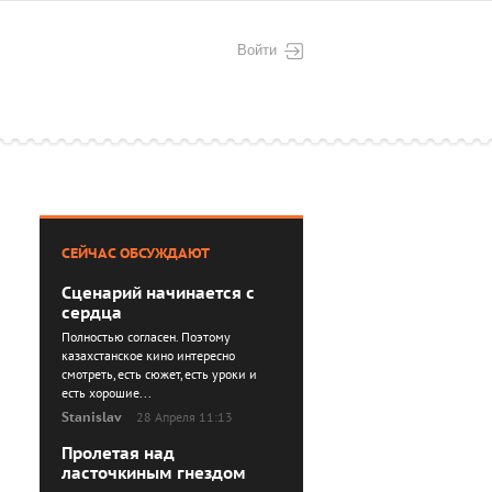
Войти
СЕЙЧАС ОБСУЖДАЮТ
Сценарий начинается с
сердца
Полностью согласен. Поэтому
казахстанское кино интересно
смотреть, есть сюжет, есть уроки и
есть хорошие...
Stanislav
28 Апреля 11:13
Пролетая над
ласточкиным гнездом