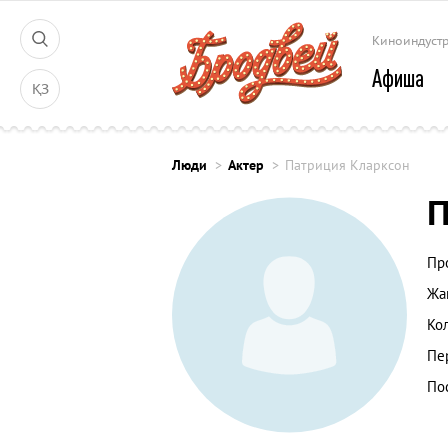
Киноиндуст
Афиша
ҚЗ
Люди
Актер
Патриция Кларксон
П
Пр
Жа
Ко
Пе
По