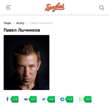
Люди
Актер
Павел Лычников
Павел Лычников
+15
+15
+15
+15
+15