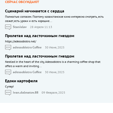
СЕЙЧАС ОБСУЖДАЮТ
Сценарий начинается с сердца
Полностью согласен. Поэтому казахстанское кино интересно смотреть, есть
сюжет, есть уроки и есть хорошие...
Stanislav
28 Апреля 11:13
Пролетая над ласточкиным гнездом
https://adessobistro.net/
adessobistro Coffee
30 Июня, 2025
Пролетая над ласточкиным гнездом
Nestled in the heart of the city, Adessobistro is a charming coffee shop that
offers a warm and inviting...
adessobistro Coffee
30 Июня, 2025
Едоки картофеля
Cупер!
ivan.dalmatov.88
09 Февраля, 2025